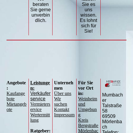
beraten
Sie es
Sie gerne
uns
unverbin
wissen.
dlich.
Es lohnt
sich für
Sie!
Angebote
Leistunge
Unterneh
Für Sie
:
n:
men
vor Ort
Kaufange
Verkäufer
Über uns
in:
Mumbach
bote
service
Wir
Weinheim
er
Mietangeb
Vermieters
suchen
und
Talstraße
ote
ervice
Kontakt
Umgebun
58
Wertermitt
Impressum
g
69509
lung
Kreis
Mörlenba
Bergstraße
ch
Ratgeber:
Mörlenbac
Telefon: