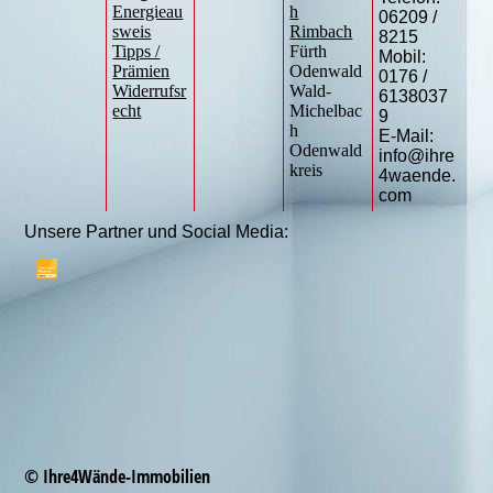
Energieau
h
06209 /
sweis
Rimbach
8215
Tipps /
Fürth
Mobil:
Prämien
Odenwald
0176 /
Widerrufsr
Wald-
6138037
echt
Michelbac
9
h
E-Mail:
Odenwald
info@ihre
kreis
4waende.
com
Unsere Partner und Social Media:
© Ihre4Wände-Immobilien