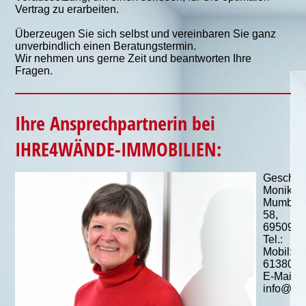
Vertrag zu erarbeiten.
Überzeugen Sie sich selbst und vereinbaren Sie ganz
unverbindlich einen Beratungstermin.
Wir nehmen uns gerne Zeit und beantworten Ihre
Fragen.
Ihre Ansprechpartnerin bei
IHRE4WÄNDE-IMMOBILIEN:
Geschäft
Monika 
Mumbach
58,
69509 M
Tel.: 0
Mobil: 0
613803
E-Mail:
info@ih