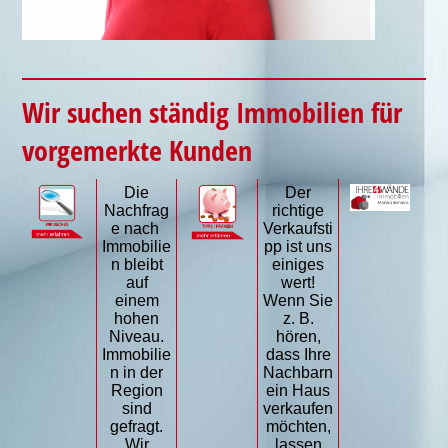
Wir suchen ständig Immobilien für
vorgemerkte Kunden
Die
Der
Nachfrag
richtige
e nach
Verkaufsti
Immobilie
pp ist uns
n bleibt
einiges
auf
wert!
einem
Wenn Sie
hohen
z. B.
Niveau.
hören,
Immobilie
dass Ihre
n in der
Nachbarn
Region
ein Haus
sind
verkaufen
gefragt.
möchten,
Wir
lassen