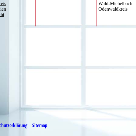
eis
Wald-Michelbach
mien
Odenwaldkreis
cht
chutzerklärung
Sitemap