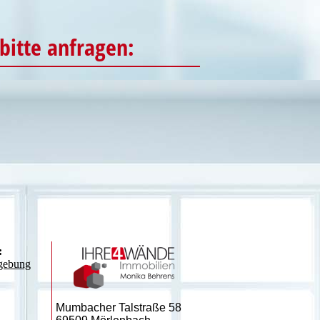
bitte anfragen:
:
gebung
Mumbacher Talstraße 58