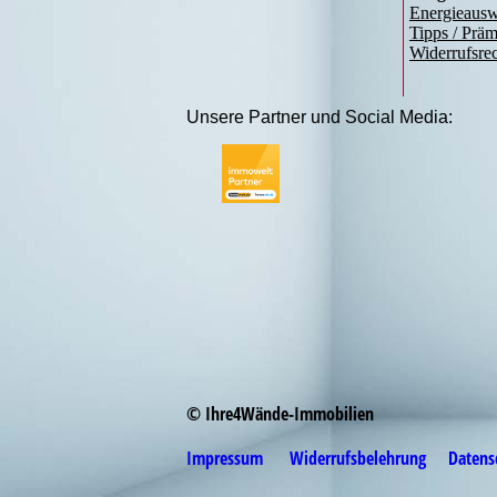
Energieausw
Tipps / Prä
Widerrufsre
Unsere Partner und Social Media:
© Ihre4Wände-Immobilien
Impressum
Widerrufsbelehrung
Datens