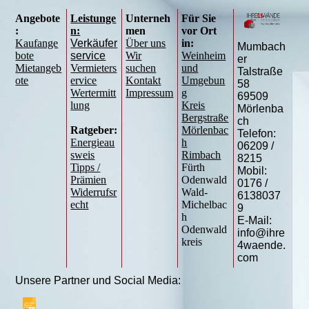
Angebote
Leistunge
Unterneh
Für Sie
:
n:
men
vor Ort
Kaufange
Verkäufer
Über uns
in:
Mumbach
bote
service
Wir
Weinheim
er
Mietangeb
Vermieters
suchen
und
Talstraße
ote
ervice
Kontakt
Umgebun
58
Wertermitt
Impressum
g
69509
lung
Kreis
Mörlenba
Bergstraße
ch
Ratgeber:
Mörlenbac
Telefon:
Energieau
h
06209 /
sweis
Rimbach
8215
Tipps /
Fürth
Mobil:
Prämien
Odenwald
0176 /
Widerrufsr
Wald-
6138037
echt
Michelbac
9
h
E-Mail:
Odenwald
info@ihre
kreis
4waende.
com
Unsere Partner und Social Media: