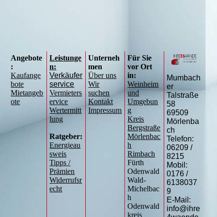
Angebote
Leistunge
Unterneh
Für Sie
:
n:
men
vor Ort
Kaufange
Verkäufer
Über uns
in:
Mumbach
bote
service
Wir
Weinheim
er
Mietangeb
Vermieters
suchen
und
Talstraße
ote
ervice
Kontakt
Umgebun
58
Wertermitt
Impressum
g
69509
lung
Kreis
Mörlenba
Bergstraße
ch
Ratgeber:
Mörlenbac
Telefon:
Energieau
h
06209 /
sweis
Rimbach
8215
Tipps /
Fürth
Mobil:
Prämien
Odenwald
0176 /
Widerrufsr
Wald-
6138037
echt
Michelbac
9
h
E-Mail:
Odenwald
info@ihre
kreis